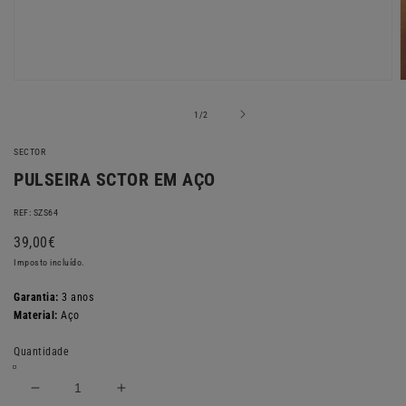
Abrir
A
conteúdo
c
multimédia
m
de
1
/
2
1
2
em
SECTOR
modal
m
PULSEIRA SCTOR EM AÇO
REF: SZS64
Preço
39,00€
normal
Imposto incluído.
Garantia:
3 anos
Material:
Aço
Quantidade
Diminuir
Aumentar