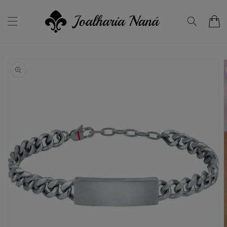
Saltar
para o
conteúdo
Carrinho
Saltar para
a
informação
do produto