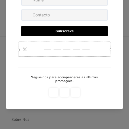
Escrever uma avaliação
Nenhum item encontrado
Redes Sociais
Facebook
Instagram
Subscreva a nossa newsletter
E-mail
Joalharia Naná
Sobre Nós