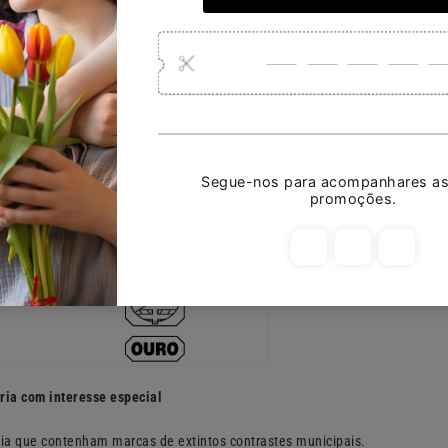
 ou prata – esfera armilar acompanhada da designação do respetivo metal
ria com interesse especial
ria que contenham marcas de extintos contrastes municipais.