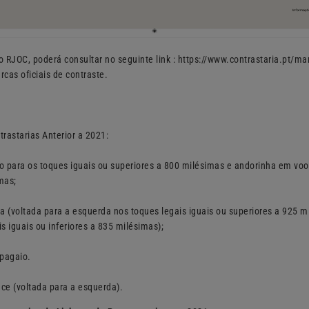
o RJOC, poderá consultar no seguinte link : https://www.contrastaria.pt/ma
cas oficiais de contraste.
rastarias Anterior a 2021:
 para os toques iguais ou superiores a 800 milésimas e andorinha em voo
mas;
a (voltada para a esquerda nos toques legais iguais ou superiores a 925 m
is iguais ou inferiores a 835 milésimas);
apagaio.
nce (voltada para a esquerda).