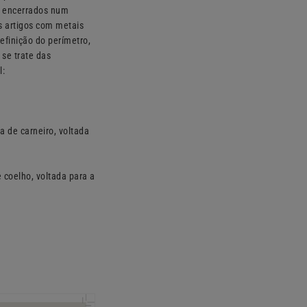
 e encerrados num
s artigos com metais
definição do perímetro,
 se trate das
l:
a de carneiro, voltada
 coelho, voltada para a