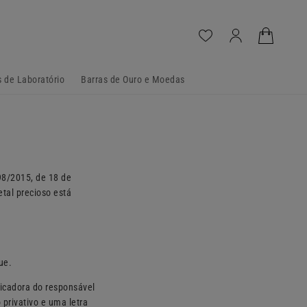
Iniciar
Carrinho
sessão
 de Laboratório
Barras de Ouro e Moedas
98/2015, de 18 de
tal precioso está
ue.
ficadora do responsável
privativo e uma letra