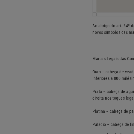
Ao abrigo do art. 64º d
novos símbolos das mar
Marcas Legais das Cont
Ouro – cabeça de veado
inferiores a 800 milési
Prata – cabeça de águi
direita nos toques lega
Platina – cabeça de p
Paládio – cabeça de li