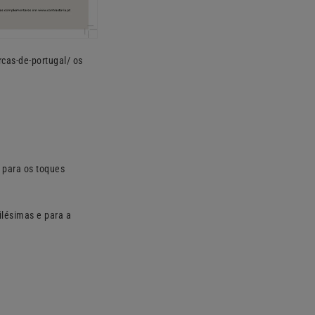
rcas-de-portugal/ os
 para os toques
ilésimas e para a