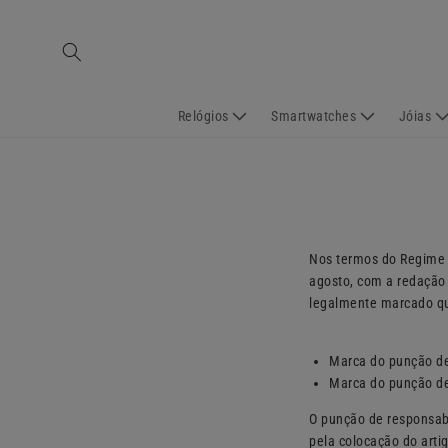
Saltar
para o
conteúdo
Relógios
Smartwatches
Jóias
Nos termos do Regime J
agosto, com a redação 
legalmente marcado qu
Marca do punção de 
Marca do punção de
O punção de responsabi
pela colocação do art