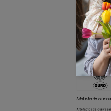
Barras:
Platina, ouro, paládio
Artefactos de ourivesa
Artefactos de ourivesa