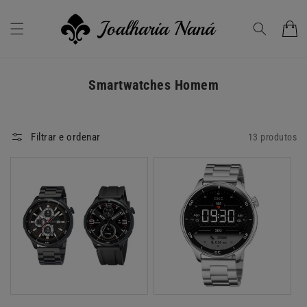
Saltar
para o
conteúdo
Carrinho
C
Smartwatches Homem
o
l
Filtrar e ordenar
13 produtos
e
ç
ã
o
: