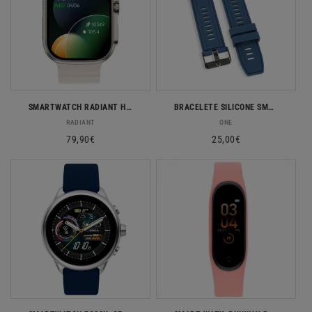
SMARTWATCH RADIANT HOLLYWOOD SILICONE BRANCO
BRACELETE SILICONE SMARTWATCH ONE OSWBG01A32
Fornecedor:
Fornecedor:
RADIANT
ONE
Preço
79,90€
Preço
25,00€
normal
normal