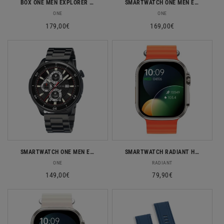
BOX ONE MEN EXPLORER GPS SMARTWATCH
SMARTWATCH ONE MEN EXPLORER GPS SILVER
Fornecedor:
Fornecedor:
ONE
ONE
Preço
179,00€
Preço
169,00€
normal
normal
SMARTWATCH ONE MEN EXPLORER GPS
SMARTWATCH RADIANT HOLLYWOOD SILICONE LARANJA
Fornecedor:
Fornecedor:
ONE
RADIANT
Preço
149,00€
Preço
79,90€
normal
normal