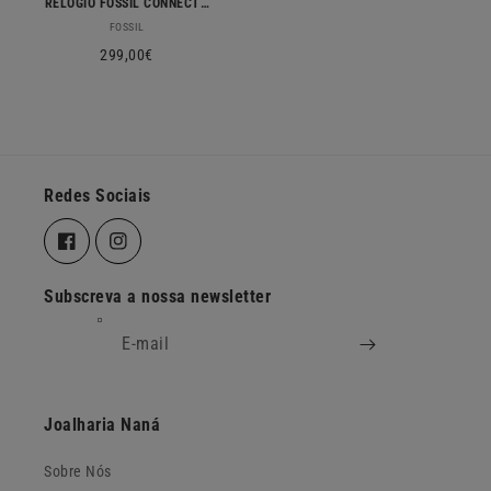
RELOGIO FOSSIL CONNECT FTW4026
Fornecedor:
FOSSIL
Preço
299,00€
normal
Redes Sociais
Facebook
Instagram
Subscreva a nossa newsletter
E-mail
Joalharia Naná
Sobre Nós