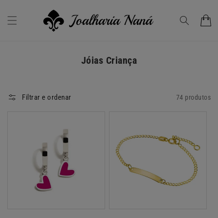
Saltar
para o
conteúdo
Carrinho
C
Jóias Criança
o
l
Filtrar e ordenar
74 produtos
e
ç
ã
o
: