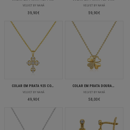
Fornecedor:
Fornecedor:
VELVET BY NANÁ
VELVET BY NANÁ
Preço
39,90€
Preço
59,90€
normal
normal
COLAR EM PRATA 925 COM CRUZ E ZIRCONIAS DOURADO
COLAR EM PRATA DOURADA COM TREVO E ZIRCONIAS
Fornecedor:
Fornecedor:
VELVET BY NANÁ
VELVET BY NANÁ
Preço
49,90€
Preço
58,00€
normal
normal