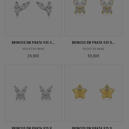
BRINCOS EM PRATA 925 COM 2 ZIRCONIAS
BRINCOS EM PRATA 925 DOURADOS BORBOLETA COM ZIRCONIAS
Fornecedor:
Fornecedor:
VELVET BY NANÁ
VELVET BY NANÁ
Preço
29,90€
Preço
35,00€
normal
normal
BRINCOS EM PRATA 925 PRATEADOS BORBOLETAS COM ZIRCONIAS
BRINCOS EM PRATA 925 DOURADO COM ESTRELA E ZIRCONIA