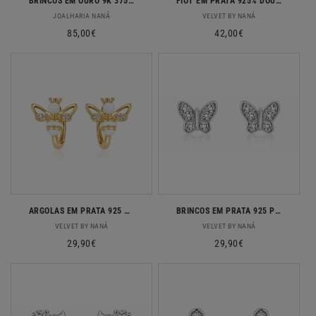
BRINCOS EM OURO 9K 375% C/ ZIRCONIAS
FIOT EM PRATA 925% DOURADA STITCH
Fornecedor:
Fornecedor:
JOALHARIA NANÁ
VELVET BY NANÁ
Preço
85,00€
Preço
42,00€
normal
normal
ARGOLAS EM PRATA 925 COM ABELHAS
BRINCOS EM PRATA 925 PRATEADOS BORBOLETA COM ZIRCONIAS
Fornecedor:
Fornecedor:
VELVET BY NANÁ
VELVET BY NANÁ
Preço
29,90€
Preço
29,90€
normal
normal