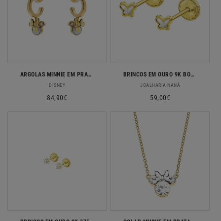
ARGOLAS MINNIE EM PRATA DOURADA 925 DISNEY
BRINCOS EM OURO 9K BORBOLETA C/ MADREPEROLA
Fornecedor:
Fornecedor:
DISNEY
JOALHARIA NANÁ
Preço
84,90€
Preço
59,00€
normal
normal