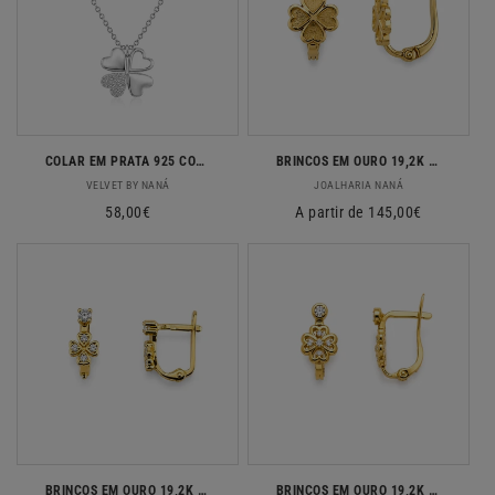
COLAR EM PRATA 925 COM TREVO E ZIRCONIAS
BRINCOS EM OURO 19,2K COM ZIRCONIAS
Fornecedor:
Fornecedor:
VELVET BY NANÁ
JOALHARIA NANÁ
Preço
58,00€
Preço
A partir de 145,00€
normal
normal
BRINCOS EM OURO 19,2K COM ZIRCONIAS
BRINCOS EM OURO 19,2K C/ ZIRCONIAS PT