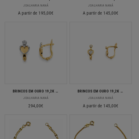
Fornecedor:
Fornecedor:
JOALHARIA NANÁ
JOALHARIA NANÁ
Preço
A partir de 195,00€
Preço
A partir de 145,00€
normal
normal
BRINCOS EM OURO 19,2K C/ ZIRCONIAS
BRINCOS EM OURO 19,2K C/ ZIRCONIAS
Fornecedor:
Fornecedor:
JOALHARIA NANÁ
JOALHARIA NANÁ
Preço
294,00€
Preço
A partir de 145,00€
normal
normal