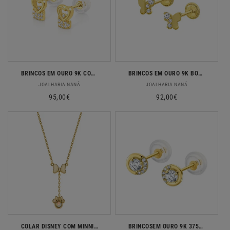
BRINCOS EM OURO 9K COM ZIRCONIAS
BRINCOS EM OURO 9K BORBOLETA COM ZIRCÓNIAS
Fornecedor:
Fornecedor:
JOALHARIA NANÁ
JOALHARIA NANÁ
Preço
95,00€
Preço
92,00€
normal
normal
COLAR DISNEY COM MINNIE E LAÇO EM PRATA 925
BRINCOSEM OURO 9K 375% C/ ZIRCONIAS