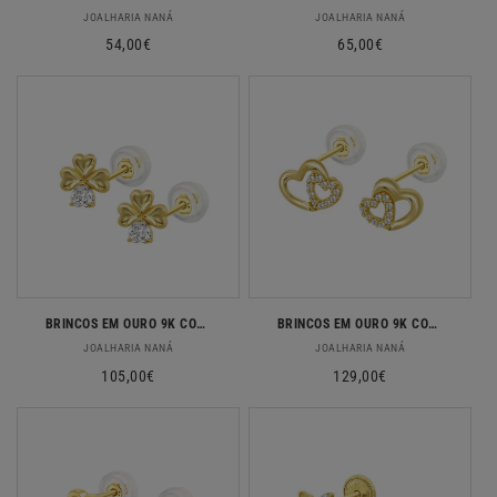
Fornecedor:
Fornecedor:
JOALHARIA NANÁ
JOALHARIA NANÁ
Preço
54,00€
Preço
65,00€
normal
normal
BRINCOS EM OURO 9K COM ZIRCONIAS
BRINCOS EM OURO 9K COM ZIRCONIAS
Fornecedor:
Fornecedor:
JOALHARIA NANÁ
JOALHARIA NANÁ
Preço
105,00€
Preço
129,00€
normal
normal