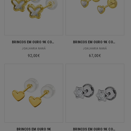
BRINCOS EM OURO 9K COM MADREPEROLA
BRINCOS EM OURO 9K COM MADREPEROLA
Fornecedor:
Fornecedor:
JOALHARIA NANÁ
JOALHARIA NANÁ
Preço
92,00€
Preço
67,00€
normal
normal
BRINCOS EM OURO 9K
BRINCOS EM OURO 9K COM ZIRCONIAS