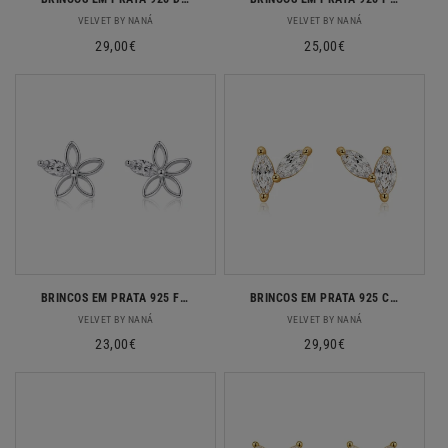
Fornecedor:
Fornecedor:
VELVET BY NANÁ
VELVET BY NANÁ
Preço
29,00€
Preço
25,00€
normal
normal
BRINCOS EM PRATA 925 FLOR COM ZIRCONIA
BRINCOS EM PRATA 925 COM 2 ZIRCONIAS
Fornecedor:
Fornecedor:
VELVET BY NANÁ
VELVET BY NANÁ
Preço
23,00€
Preço
29,90€
normal
normal