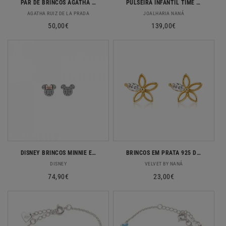
PAR DE BRINCOS AGATHA RUIZ DE LA PRADA PRATA 925 ESMALTE FUXIA
PULSEIRA INFANTIL TIME ROAD EM OURO 9K
Fornecedor:
Fornecedor:
AGATHA RUIZ DE LA PRADA
JOALHARIA NANÁ
Preço
50,00€
Preço
139,00€
normal
normal
DISNEY BRINCOS MINNIE E MICKEY AG009B1
BRINCOS EM PRATA 925 DOURADA FLOR COM ZIRCONIA
Fornecedor:
Fornecedor:
DISNEY
VELVET BY NANÁ
Preço
74,90€
Preço
23,00€
normal
normal