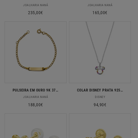
Fornecedor:
Fornecedor:
JOALHARIA NANÁ
JOALHARIA NANÁ
Preço
235,00€
Preço
165,00€
normal
normal
PULSEIRA EM OURO 9K 375% PESO 1,1GR PT
COLAR DISNEY PRATA 925 ZIRCONIAS COLORIDAS NS00032SZML-157.CS
Fornecedor:
Fornecedor:
JOALHARIA NANÁ
DISNEY
Preço
188,00€
Preço
94,90€
normal
normal