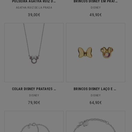
PULSEIRA AGATHA RUIZ DE LA PRADA EM PRATA 925 FLOR
BRINCOS DISNEY EM PRATA 925 MINNIE
Fornecedor:
Fornecedor:
AGATHA RUIZ DE LA PRADA
DISNEY
Preço
39,00€
Preço
49,90€
normal
normal
COLAR DISNEY PRATA925 RÓDIO ZIRCONIAS ROSA NS00048RZPL-157
BRINCOS DISNEY LAÇO E MINNIE PRATA 955
Fornecedor:
Fornecedor:
DISNEY
DISNEY
Preço
79,90€
Preço
64,90€
normal
normal