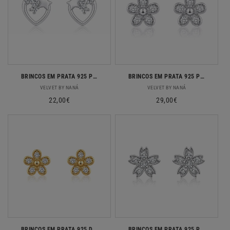
BRINCOS EM PRATA 925 PRATEADOS CORAÇÕES COM ZIRCONIAS
BRINCOS EM PRATA 925 PRATEADOS FLOR COM ZIRCONIAS
Fornecedor:
Fornecedor:
VELVET BY NANÁ
VELVET BY NANÁ
Preço
22,00€
Preço
29,00€
normal
normal
BRINCOS EM PRATA 925 DOURADA FLOR COM ZIRCONIAS
BRINCOS EM PRATA 925 PRATEADO FLOR COM ZIRCONIAS