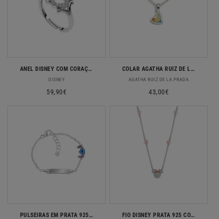
ANEL DISNEY COM CORAÇÃO E COROA PRATA 925
COLAR AGATHA RUIZ DE LA PRADA PRATA 925 COM PENDENTE CORAÇÃO
Fornecedor:
Fornecedor:
DISNEY
AGATHA RUIZ DE LA PRADA
Preço
59,90€
Preço
43,00€
normal
normal
PULSEIRAS EM PRATA 925 DISNEY STITCH
FIO DISNEY PRATA 925 COM ZIRCONIAS 3.60GR