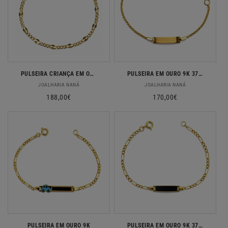
PULSEIRA CRIANÇA EM OURO 9K 375%
PULSEIRA EM OURO 9K 375%
Fornecedor:
Fornecedor:
JOALHARIA NANÁ
JOALHARIA NANÁ
Preço
188,00€
Preço
170,00€
normal
normal
PULSEIRA EM OURO 9K
PULSEIRA EM OURO 9K 375% PESO 1,1GR PT