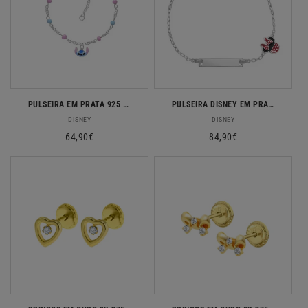
PULSEIRA EM PRATA 925 DISNEY STITCH
PULSEIRA DISNEY EM PRATA 925 MINNIE COM CHAPA
Fornecedor:
Fornecedor:
DISNEY
DISNEY
Preço
64,90€
Preço
84,90€
normal
normal