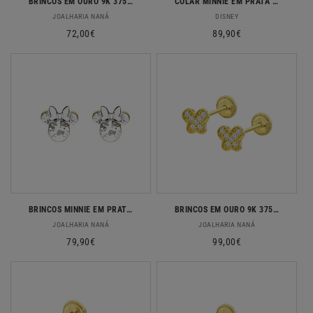
BRINCOS EM OURO 9K 375% SOLITARIO PEQUENO
COLAR MINNIE EM PRATA 925 DISNEY COM ZIRCONIAS
Fornecedor:
Fornecedor:
JOALHARIA NANÁ
DISNEY
Preço
72,00€
Preço
89,90€
normal
normal
BRINCOS MINNIE EM PRATA 925 DISNEY COM ZIRCONIAS
BRINCOS EM OURO 9K 375% C/ ZIRCONIAS
Fornecedor:
Fornecedor:
JOALHARIA NANÁ
JOALHARIA NANÁ
Preço
79,90€
Preço
99,00€
normal
normal