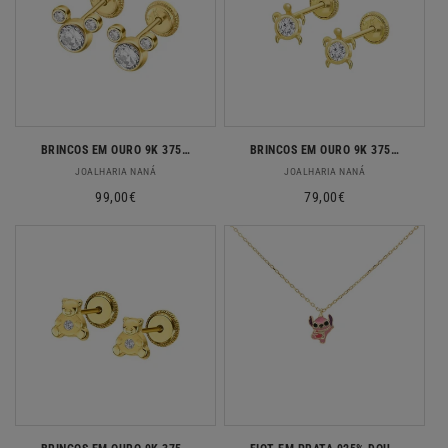
BRINCOS EM OURO 9K 375% C/ ZIRCONIAS
BRINCOS EM OURO 9K 375% C/ ZIRCONIAS
Fornecedor:
Fornecedor:
JOALHARIA NANÁ
JOALHARIA NANÁ
Preço
99,00€
Preço
79,00€
normal
normal