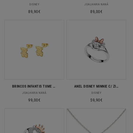
Fornecedor:
Fornecedor:
DISNEY
JOALHARIA NANÁ
Preço
89,90€
Preço
89,00€
normal
normal
BRINCOS INFANTIS TIIME ROAD EM OURO 9K
ANEL DISNEY MINNIE C/ ZIRCONIA EM PRATA 925
Fornecedor:
Fornecedor:
JOALHARIA NANÁ
DISNEY
Preço
99,00€
Preço
59,90€
normal
normal