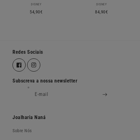
Fornecedor:
Fornecedor:
DISNEY
DISNEY
Preço
54,90€
Preço
84,90€
normal
normal
Redes Sociais
Facebook
Instagram
Subscreva a nossa newsletter
E-mail
Joalharia Naná
Sobre Nós