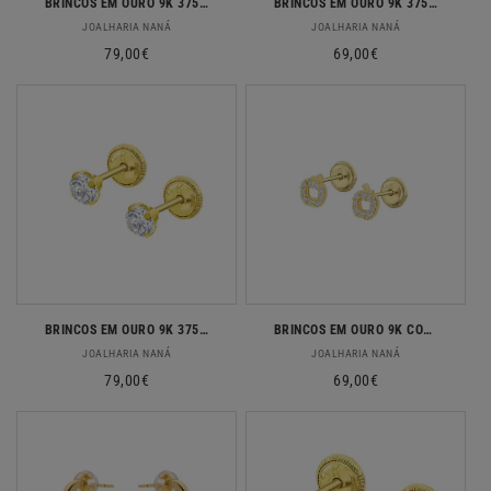
BRINCOS EM OURO 9K 375% CORAÇÃO COM ZIRCONIAS
BRINCOS EM OURO 9K 375% LAÇO COM ZIRCONIAS
Fornecedor:
Fornecedor:
JOALHARIA NANÁ
JOALHARIA NANÁ
Preço
79,00€
Preço
69,00€
normal
normal
BRINCOS EM OURO 9K 375% SOLITARIO 4MM
BRINCOS EM OURO 9K COM ZIRCONIAS
Fornecedor:
Fornecedor:
JOALHARIA NANÁ
JOALHARIA NANÁ
Preço
79,00€
Preço
69,00€
normal
normal