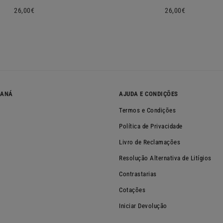
Preço
26,00€
Preço
26,00€
normal
normal
NANÁ
AJUDA E CONDIÇÕES
Termos e Condições
Política de Privacidade
Livro de Reclamações
Resolução Alternativa de Litígios
Contrastarias
Cotações
Iniciar Devolução