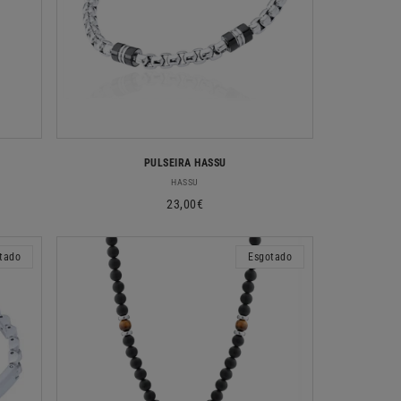
PULSEIRA HASSU
Fornecedor:
HASSU
Preço
23,00€
normal
tado
Esgotado