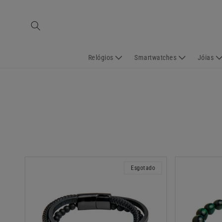
Saltar
para o
conteúdo
Relógios
Smartwatches
Jóias
Esgotado