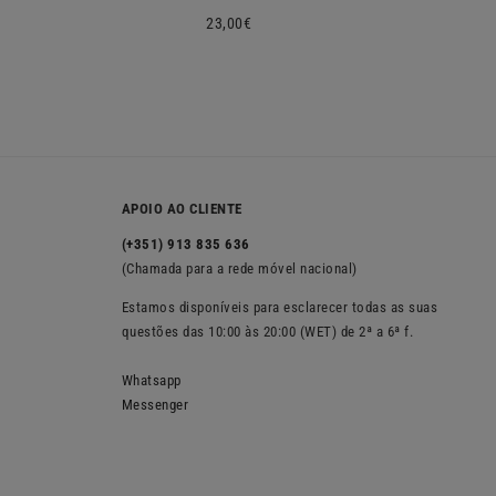
Preço
23,00€
normal
APOIO AO CLIENTE
(+351) 913 835 636
(Chamada para a rede móvel nacional)
Estamos disponíveis para esclarecer todas as suas
questões das 10:00 às 20:00 (WET) de 2ª a 6ª f.
Whatsapp
Messenger