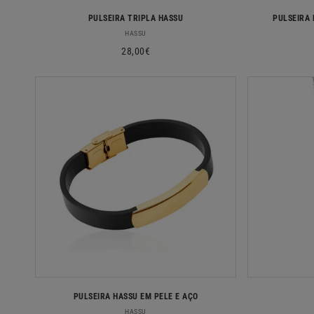
PULSEIRA TRIPLA HASSU
PULSEIRA 
Fornecedor:
HASSU
Preço
28,00€
normal
PULSEIRA HASSU EM PELE E AÇO
Fornecedor:
HASSU