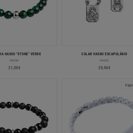
:
RA HASSU "STONE" VERDE
COLAR HASSU ESCAPULÁRIO
Fornecedor:
Fornecedor:
HASSU
HASSU
Preço
21,00€
Preço
29,90€
normal
normal
Esgo