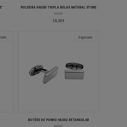
E"
PULSEIRA HASSU TRIPLA BOLAS NATURAL STONE
Fornecedor:
HASSU
Preço
28,00€
normal
tado
Esgotado
BOTÕES DE PUNHO HASSU RETANGULAR
Fornecedor:
HASSU