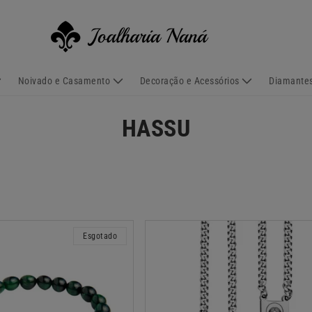
Noivado e Casamento
Decoração e Acessórios
Diamantes
C
HASSU
o
l
e
ç
Esgotado
ã
o