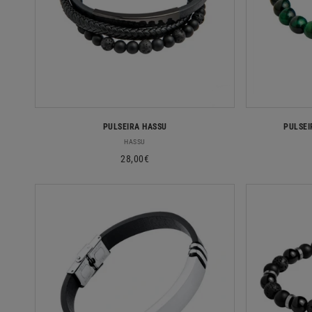
PULSEIRA HASSU
PULSEI
Fornecedor:
HASSU
Preço
28,00€
normal