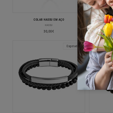
COLAR HASSU EM AÇO
FIO E
Fornecedor:
HASSU
Preço
30,00€
normal
Esgotado