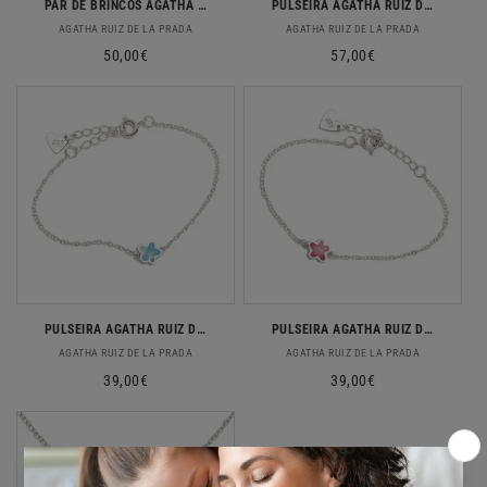
PAR DE BRINCOS AGATHA RUIZ DE LA PRADA PRATA 925 ESMALTE FUXIA
PULSEIRA AGATHA RUIZ DE LA PRADA EM PRATA 925 COM 3 FLORES
Fornecedor:
Fornecedor:
AGATHA RUIZ DE LA PRADA
AGATHA RUIZ DE LA PRADA
Preço
50,00€
Preço
57,00€
normal
normal
PULSEIRA AGATHA RUIZ DE LA PRADA EM PRATA 925 FLOR
PULSEIRA AGATHA RUIZ DE LA PRADA EM PRATA 925 FLOR
Fornecedor:
Fornecedor:
AGATHA RUIZ DE LA PRADA
AGATHA RUIZ DE LA PRADA
Preço
39,00€
Preço
39,00€
normal
normal