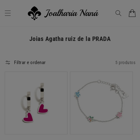
Saltar
para o
conteúdo
Carrinho
C
Joias Agatha ruiz de la PRADA
o
l
Filtrar e ordenar
5 produtos
e
ç
ã
o
: