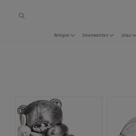
Saltar
para o
conteúdo
Relógios
Smartwatches
Jóias