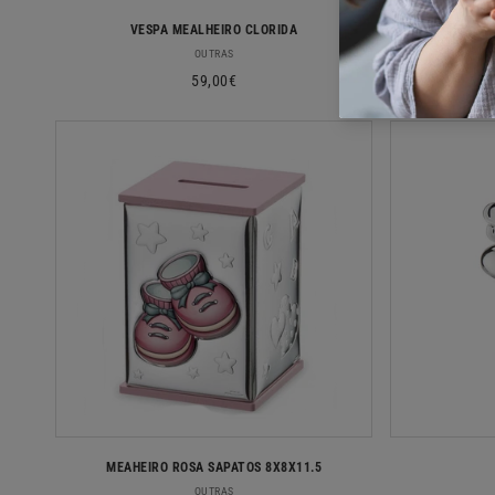
VESPA MEALHEIRO CLORIDA
MEALHE
Fornecedor:
OUTRAS
Preço
59,00€
normal
MEAHEIRO ROSA SAPATOS 8X8X11.5
Fornecedor:
OUTRAS