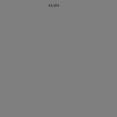
Preço
84,00€
normal