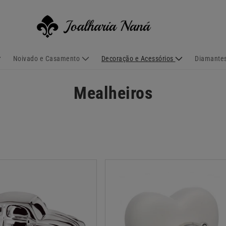
Noivado e Casamento
Decoração e Acessórios
Diamantes
C
Mealheiros
o
l
e
ç
ã
o