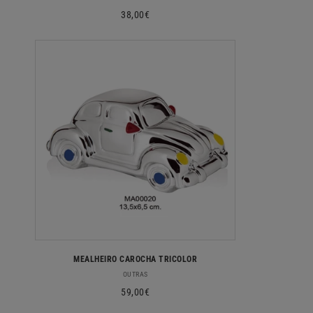
Preço
38,00€
normal
MEALHEIRO CAROCHA TRICOLOR
Fornecedor:
OUTRAS
Preço
59,00€
normal