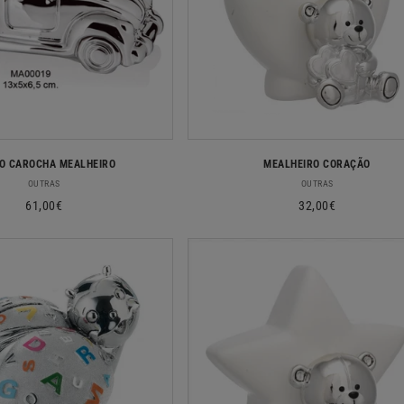
:
O CAROCHA MEALHEIRO
MEALHEIRO CORAÇÃO
Fornecedor:
Fornecedor:
OUTRAS
OUTRAS
Preço
61,00€
Preço
32,00€
normal
normal