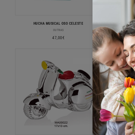
HUCHA MUSICAL OSO CELESTE
URSO 
Fornecedor:
OUTRAS
Preço
47,00€
normal