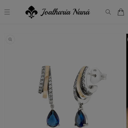
Saltar
para o
conteúdo
Carrinho
Saltar para
a
informação
do produto