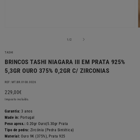
Abrir
A
conteúdo
c
multimédia
m
de
1
/
2
1
2
em
TASHI
modal
m
BRINCOS TASHI NIAGARA III EM PRATA 925%
5,3GR OURO 375% 0,2GR C/ ZIRCONIAS
REF: MT.BR.0108.0026
Preço
229,00€
normal
Imposto incluído.
Garantia:
3 anos
Made in:
Portugal
Peso aprox.:
0.20gr Ouro|5.30gr Prata
Tipo de pedra:
Zircónia (Pedra Sintética)
Material:
Ouro 9K (375%), Prata 925