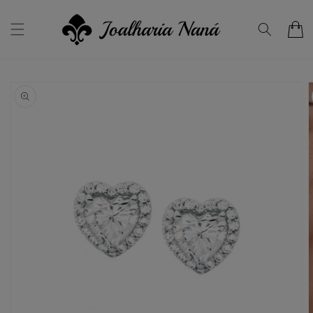
Saltar
para o
conteúdo
Carrinho
Saltar para
a
informação
do produto