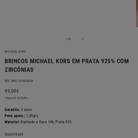
Abrir
A
conteúdo
c
multimédia
m
de
1
/
2
1
2
em
MICHAEL KORS
modal
m
BRINCOS MICHAEL KORS EM PRATA 925% COM
ZIRCÓNIAS
REF: MKC1519AN040
Preço
99,00€
normal
Imposto incluído.
Garantia:
3 anos
Peso aprox.:
1,20grs
Material:
Banhado a Ouro 14k, Prata 925
Quantidade