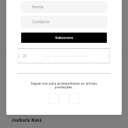
Deixar um avaliação
Escrever uma avaliação
Nenhum item encontrado
Redes Sociais
Facebook
Instagram
Subscreva a nossa newsletter
E-mail
Joalharia Naná