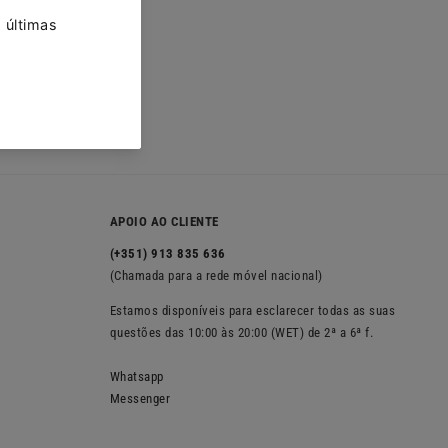
m avaliação
ma avaliação
m encontrado
APOIO AO CLIENTE
(+351) 913 835 636
(Chamada para a rede móvel nacional)
Estamos disponíveis para esclarecer todas as suas
questões das 10:00 às 20:00 (WET) de 2ª a 6ª f.
Whatsapp
Messenger