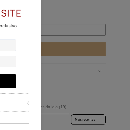
DICIONAR AO CARRINHO
rodutos (0)
Avaliações da loja (19)
Sort reviews by