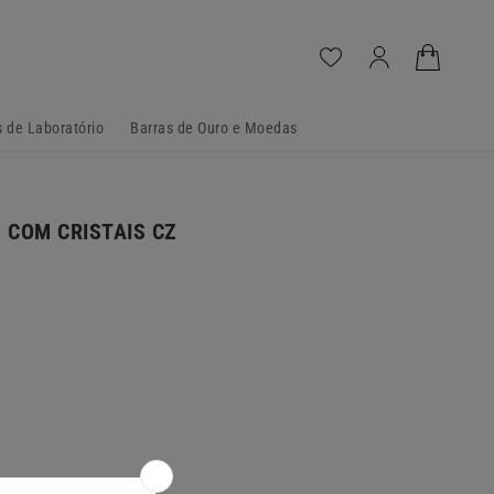
Iniciar
Carrinho
sessão
 de Laboratório
Barras de Ouro e Moedas
 COM CRISTAIS CZ