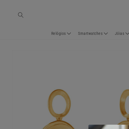
Saltar
para o
conteúdo
Relógios
Smartwatches
Jóias
Saltar para
a
informação
do produto