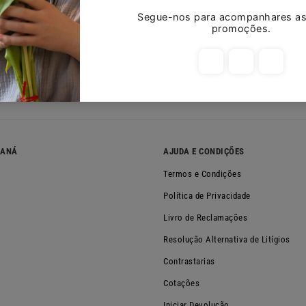
Deixar u
Escrever u
Nenhum ite
NANÁ
AJUDA E CONDIÇÕES
Termos e Condições
Política de Privacidade
Livro de Reclamações
Resolução Alternativa de Litígios
Contrastarias
Cotações
Iniciar Devolução