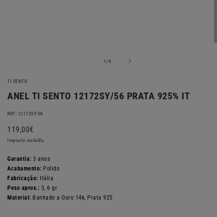
Abrir
A
conteúdo
c
multimédia
m
de
1
/
4
1
2
em
TI SENTO
modal
m
ANEL TI SENTO 12172SY/56 PRATA 925% IT
REF: 12172SY-56
Preço
119,00€
normal
Imposto incluído.
Garantia:
3 anos
Acabamento:
Polido
Fabricação:
Itália
Peso aprox.:
3, 6 gr
Material:
Banhado a Ouro 14k, Prata 925