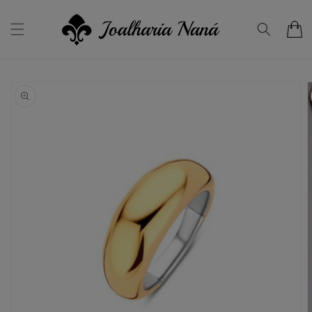
Saltar
para o
conteúdo
Carrinho
Saltar para
a
informação
do produto