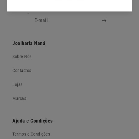
Subscreva a nossa newsletter
E-mail
Joalharia Naná
Sobre Nós
Contactos
Lojas
Marcas
Ajuda e Condições
Termos e Condições