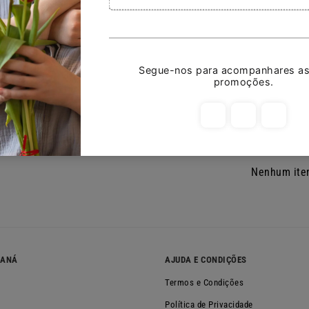
Avaliações de p
Deixar u
Escrever u
Nenhum ite
NANÁ
AJUDA E CONDIÇÕES
Termos e Condições
Política de Privacidade