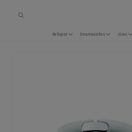
Saltar
para o
conteúdo
Relógios
Smartwatches
Jóias
Saltar para
a
informação
do produto