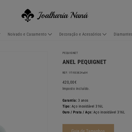
Noivado e Casamento
Decoração e Acessórios
Diamantes
PEQUIGNET
ANEL PEQUIGNET
REF: 1f1933824a84
Preço
420,00€
normal
Imposto incluído.
Garantia:
3 anos
Tipo:
Aço inoxidável 316L
Ouro / Prata / Aço:
Aço inoxidável 316L
Guia de Tamanhos