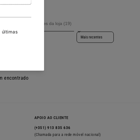
rodutos (0)
Avaliações da loja (19)
Sort reviews by
m avaliação
ma avaliação
m encontrado
APOIO AO CLIENTE
(+351) 913 835 636
(Chamada para a rede móvel nacional)