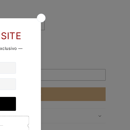
6
18
20
DICIONAR AO CARRINHO