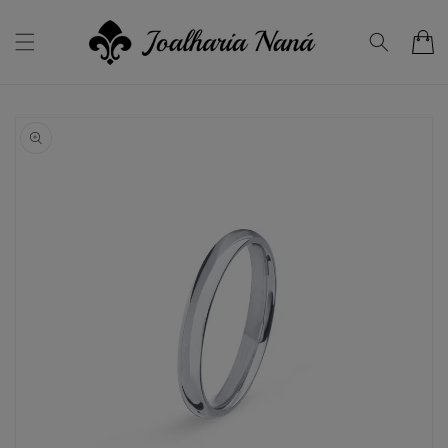
Saltar
para o
conteúdo
Carrinho
Saltar para
a
informação
do produto