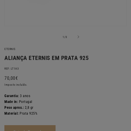
Abrir
conteúdo
multimédia
de
1
/
3
1
em
ETERNIS
modal
ALIANÇA ETERNIS EM PRATA 925
REF: LT1A3
Preço
70,00€
normal
Imposto incluído.
Garantia:
3 anos
Made in:
Portugal
Peso aprox.:
2,8 gr
Material:
Prata 925%