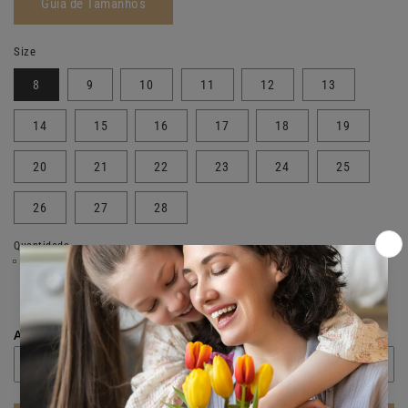
Guia de Tamanhos
Size
8
9
10
11
12
13
14
15
16
17
18
19
20
21
22
23
24
25
26
27
28
Quantidade
Diminuir
Aumentar
a
a
quantidade
quantidade
Adicionar Gravação
(+ 10,00€)
de
de
Aliança
Aliança
Eternis
Eternis
em
em